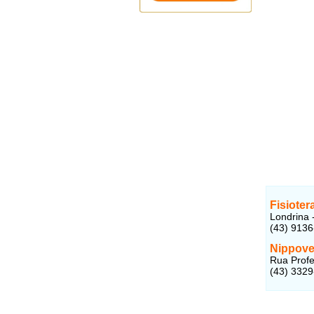
Fisioter
Londrina 
(43) 913
Nippovet
Rua Profe
(43) 332