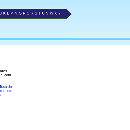
J
K
L
M
N
O
P
Q
R
S
T
U
V
W
X
Y
hores
ão, com
Tosa de
imais em
s em