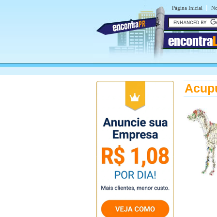
|
Página Inicial
No
encontra
Acupu