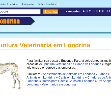
|
|
|
tícias Londrina
Categorias
Sobre Londrina
A
B
C
D
E
F
G
H
I
categorias:
Londrina
ntura Veterinária em Londrina
Para facilitar sua busca o Encontra Paraná selecionou as mel
casas de
Acupuntura Veterinária na cidade de Londrina
e regi
telefones e endereço das empresas.
Similares: »
Adestramento de Animais em Londrina
»
Banho e 
Animais em Londrina
»
Canis em Londrina
»
Criadores de An
Londrina
»
Hoteis para Cães e Gatos em Londrina
»
Pet Shop
Londrina
»
Veterinários em Londrina