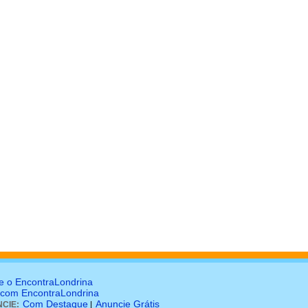
e o EncontraLondrina
 com EncontraLondrina
Com Destaque
Anuncie Grátis
CIE:
|