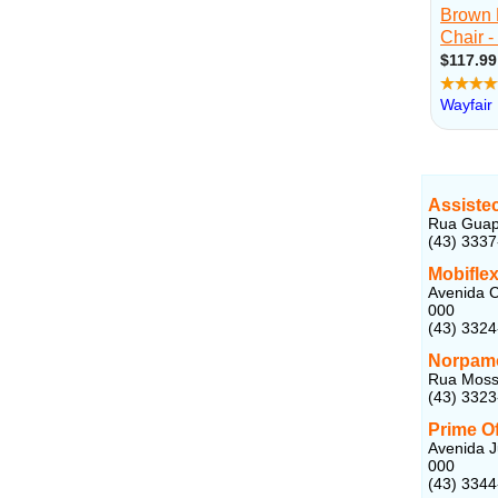
Assiste
Rua Guapo
(43) 333
Mobiflex
Avenida C
000
(43) 332
Norpamo
Rua Mosso
(43) 332
Prime Of
Avenida J
000
(43) 334