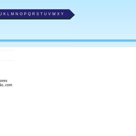
J
K
L
M
N
O
P
Q
R
S
T
U
V
W
X
Y
hores
ão, com