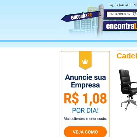
|
Página Inicial
No
encontra
Cadei