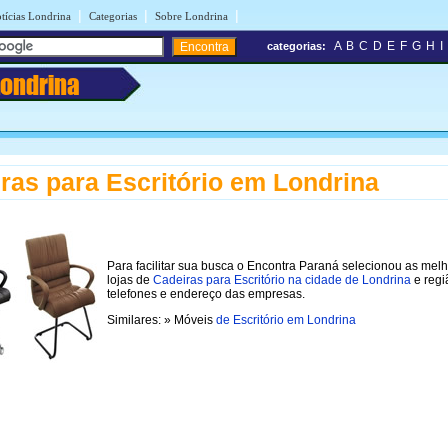
|
|
|
tícias Londrina
Categorias
Sobre Londrina
A
B
C
D
E
F
G
H
I
categorias:
Londrina
ras para Escritório em Londrina
Para facilitar sua busca o Encontra Paraná selecionou as mel
lojas de
Cadeiras para Escritório na cidade de Londrina
e regi
telefones e endereço das empresas.
Similares: » Móveis
de Escritório em Londrina