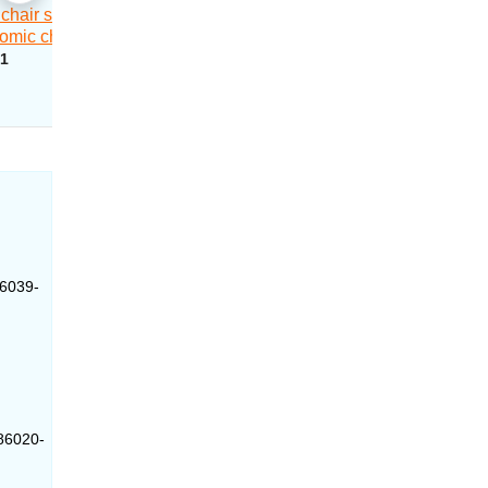
86039-
 86020-