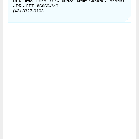
Rua Elizio Turino, 377 - Bairro: Jardim Sabará - Londrina
- PR - CEP: 86066-240
(43) 3327-9108