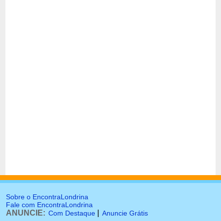
Sobre o EncontraLondrina
Fale com EncontraLondrina
ANUNCIE:
|
Com Destaque
Anuncie Grátis