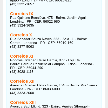
Igapó - Londrina - PR - CEP: 86026-225
(43) 3321-1657
Correios
IX
Rua Quintino Bocaiúva, 475 - Bairro: Jardim Agari -
Londrina - PR - CEP: 86022-980
(43) 3324-3635
Correios
X
Rua Senador Souza Naves, 558 - Sala 11 - Bairro:
Centro - Londrina - PR - CEP: 86010-160
(43) 3377-5063
Correios
XI
Rodovia Cidadão Celso Garcia, 377 - Loja C4
Bairro: Parque Residencial Campos Elísios - Londrina -
PR - CEP: 86044-290
(43) 3028-1116
Correios
XII
Avenida Cidadão Celso Garcia, 1543 - Bairro: Vila Siam -
Londrina - PR - CEP: 86039-000
(43) 3323-2000
Correios
XIII
Avenida Saul Elkind, 323 - Bairro: Aquiles Sthengel -