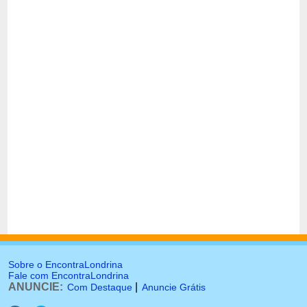
Sobre o EncontraLondrina
Fale com EncontraLondrina
ANUNCIE:
|
Com Destaque
Anuncie Grátis