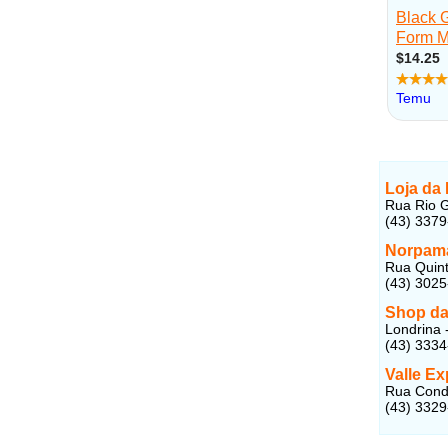
Loja da 
Rua Rio G
(43) 337
Norpam
Rua Quint
(43) 302
Shop da
Londrina 
(43) 333
Valle E
Rua Condo
(43) 332