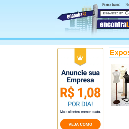
|
Página Inicial
No
encontra
Expos