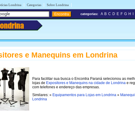
|
|
|
tícias Londrina
Categorias
Sobre Londrina
A
B
C
D
E
F
G
H
I
categorias:
Londrina
itores e Manequins em Londrina
Para facilitar sua busca o Encontra Paraná selecionou as mel
lojas de
Expositores e Manequins na cidade de Londrina
e reg
com telefones e endereço das empresas.
Similares: »
Equipamentos para Lojas em Londrina
»
Manequi
Londrina