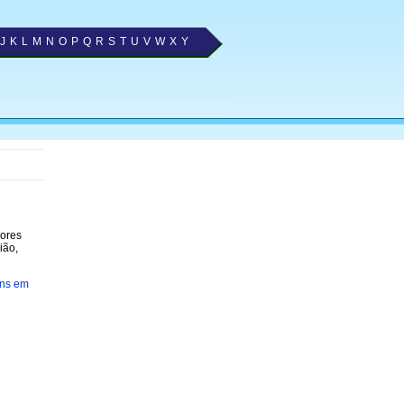
J
K
L
M
N
O
P
Q
R
S
T
U
V
W
X
Y
hores
ião,
ns em