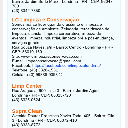
Bairro: Jardim Burle Marx - Londrina - PR - CEP: 86047-
780
(43) 3342-7550
LC Limpeza e Conservação
Somos marca líder quando o assunto é limpeza e
conservação de ambiente. Zeladoria, terceirização de
limpeza, diarista, limpeza corporativa, limpeza de
eventos, limpeza industrial, limpeza pré e pós-mudança,
serviços gerais.
Rua Souza Naves, s/n - Bairro: Centro - Londrina - PR -
CEP: 86010-160
Site: www.lclimpezaeconservacao.com
E-mail: limpeconservacao@gmail.com
Facebook:
https://facebook.com/limpezalondrina/
Telefone: (43) 3328-1551
Celular: (43) 99836-0395
Limp Center
Rua Araguaia, 900 - loja 3 - Bairro: Jardim Agari -
Londrina - PR - CEP: 86025-720
(43) 3325-0624
Supra Clean
Avenida Doutor Francisco Xavier Toda, 405 - Bairro: Cilo
3 - Londrina - PR - CEP: 86072-410
(43) 3338-8772