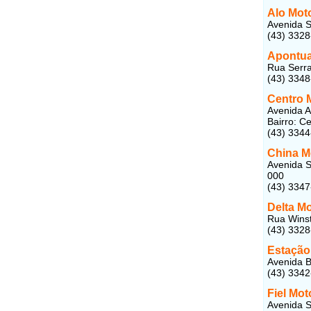
Alo Mot
Avenida S
(43) 332
Apontua
Rua Serra
(43) 334
Centro 
Avenida 
Bairro: C
(43) 334
China M
Avenida S
000
(43) 334
Delta Mo
Rua Winst
(43) 332
Estação
Avenida B
(43) 334
Fiel Mot
Avenida S