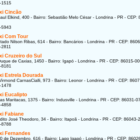
2-1515
xi Cincão
aul Elkind, 400 - Bairro: Sebastião Melo César - Londrina - PR - CEP:
7-5943
xi Com Tour
ado Nilson Ribas, 614 - Bairro: Bancários - Londrina - PR - CEP: 860
-2811
i Cruzeiro do Sul
uque de Caxias, 1450 - Bairro: Igapó - Londrina - PR - CEP: 86015-0
1-8181
xi Estrela Dourada
irmond CarnasCialli, 973 - Bairro: Leonor - Londrina - PR - CEP: 860
8-1478
xi Eucalipto
as Maritacas, 1375 - Bairro: Indusville - Londrina - PR - CEP: 86031-0
2-4858
xi Fabiane
ito José Theodoro, 34 - Bairro: Itapoã - Londrina - PR - CEP: 86043-
1-8788
xi Fernandes
0 de Dezembro, 616 - Bairro: Lago Igapó - Londrina - PR - CEP: 8602