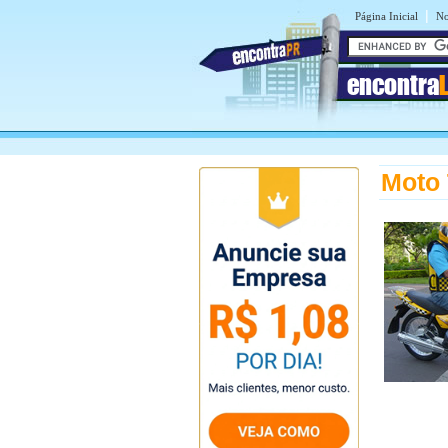
|
Página Inicial
No
encontra
Moto 