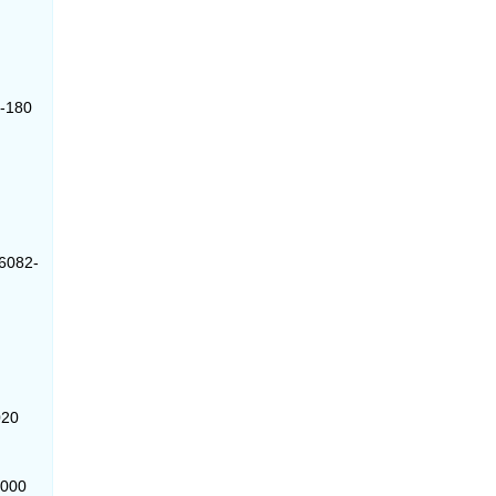
5-180
86082-
020
-000