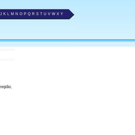
J
K
L
M
N
O
P
Q
R
S
T
U
V
W
X
Y
região,