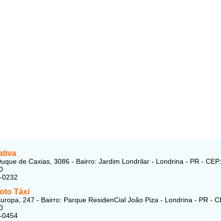
ativa
uque de Caxias, 3086 - Bairro: Jardim Londrilar - Londrina - PR - CEP
0
5-0232
oto Táxi
uropa, 247 - Bairro: Parque ResidenCial João Piza - Londrina - PR - C
0
2-0454