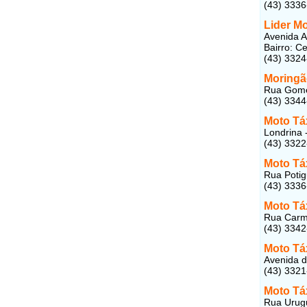
(43) 333
Lider Mo
Avenida 
Bairro: C
(43) 332
Moringã
Rua Gomes
(43) 334
Moto Tá
Londrina 
(43) 332
Moto Tá
Rua Potig
(43) 333
Moto Tá
Rua Carmo
(43) 334
Moto Táx
Avenida d
(43) 332
Moto Táx
Rua Urugu