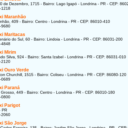
0 de Dezembro, 1715 - Bairro: Lago Igapó - Londrina - PR - CEP: 860
6-1218
xi Maranhão
hão, 409 - Bairro: Centro - Londrina - PR - CEP: 86010-410
3-9680
xi Maritacas
nário do Sul, 60 - Bairro: Lindoia - Londrina - PR - CEP: 86031-200
6-4848
xi Mirim
do Silva, 924 - Bairro: Santa Izabel - Londrina - PR - CEP: 86031-010
7-2120
xi Ouro Verde
on Churchill, 1515 - Bairro: Coliseu - Londrina - PR - CEP: 86080-120
8-0689
xi Paraná
Grosso, 449 - Bairro: Centro - Londrina - PR - CEP: 86010-180
4-0800
i Parigot
- PR
8-2060
xi São Jorge
Carlos Ferreira, 135 - Bairro: Jardim São Jorge - Londrina - PR - CEP: