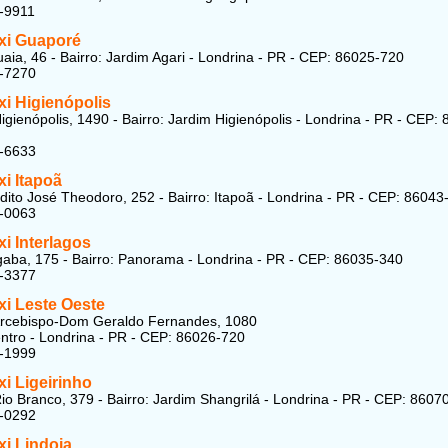
-9911
xi Guaporé
aia, 46 - Bairro: Jardim Agari - Londrina - PR - CEP: 86025-720
1-7270
xi Higienópolis
igienópolis, 1490 - Bairro: Jardim Higienópolis - Londrina - PR - CEP:
2-6633
i Itapoã
ito José Theodoro, 252 - Bairro: Itapoã - Londrina - PR - CEP: 86043
1-0063
i Interlagos
ba, 175 - Bairro: Panorama - Londrina - PR - CEP: 86035-340
9-3377
xi Leste Oeste
Arcebispo-Dom Geraldo Fernandes, 1080
entro - Londrina - PR - CEP: 86026-720
9-1999
i Ligeirinho
io Branco, 379 - Bairro: Jardim Shangrilá - Londrina - PR - CEP: 8607
8-0292
xi Lindoia