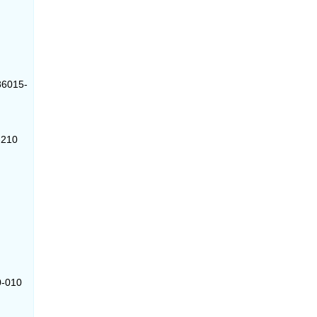
 86015-
-210
0-010