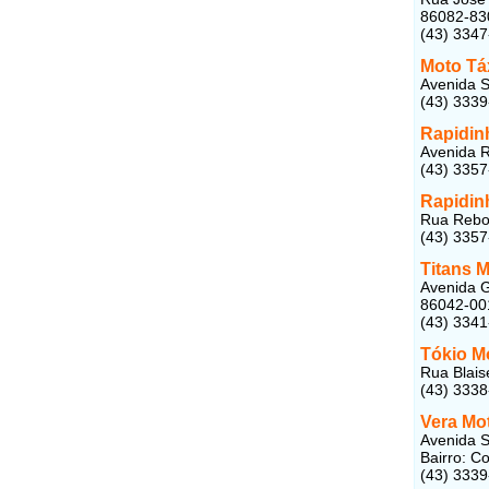
86082-83
(43) 334
Moto Táx
Avenida S
(43) 333
Rapidin
Avenida R
(43) 335
Rapidinh
Rua Rebou
(43) 335
Titans M
Avenida G
86042-00
(43) 334
Tókio M
Rua Blais
(43) 333
Vera Mo
Avenida S
Bairro: C
(43) 333