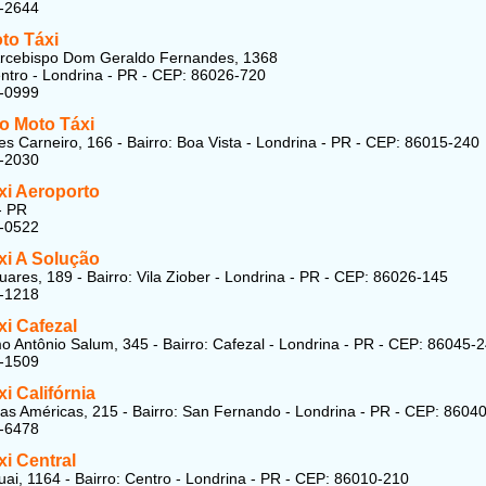
6-2644
to Táxi
Arcebispo Dom Geraldo Fernandes, 1368
entro - Londrina - PR - CEP: 86026-720
4-0999
o Moto Táxi
 Carneiro, 166 - Bairro: Boa Vista - Londrina - PR - CEP: 86015-240
4-2030
xi Aeroporto
- PR
2-0522
xi A Solução
uares, 189 - Bairro: Vila Ziober - Londrina - PR - CEP: 86026-145
6-1218
xi Cafezal
 Antônio Salum, 345 - Bairro: Cafezal - Londrina - PR - CEP: 86045-
2-1509
i Califórnia
as Américas, 215 - Bairro: San Fernando - Londrina - PR - CEP: 8604
1-6478
i Central
ai, 1164 - Bairro: Centro - Londrina - PR - CEP: 86010-210