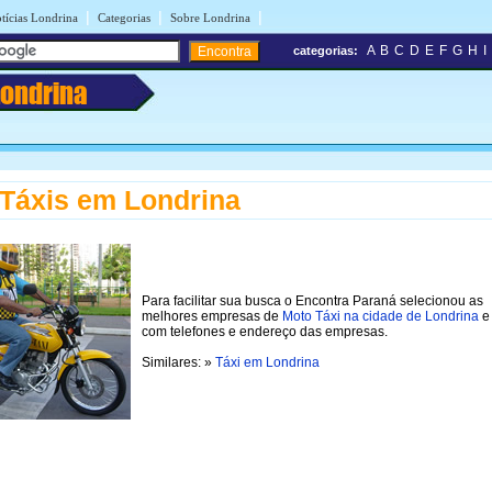
|
|
|
tícias Londrina
Categorias
Sobre Londrina
A
B
C
D
E
F
G
H
I
categorias:
Londrina
Táxis em Londrina
Para facilitar sua busca o Encontra Paraná selecionou as
melhores empresas de
Moto Táxi na cidade de Londrina
e 
com telefones e endereço das empresas.
Similares: »
Táxi em Londrina