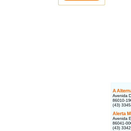
A Altern
Avenida D
86010-19
(43) 334
Alerta M
Avenida E
86041-00
(43) 334