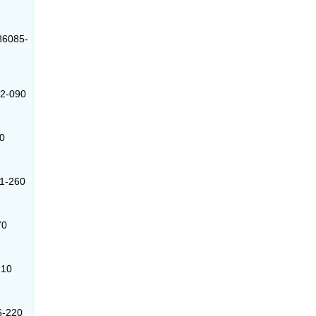
 86085-
62-090
00
71-260
70
210
6-220