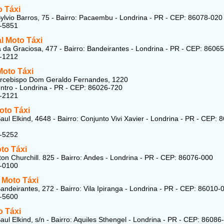
o Táxi
ylvio Barros, 75 - Bairro: Pacaembu - Londrina - PR - CEP: 86078-020
8-5851
l Moto Táxi
 da Graciosa, 477 - Bairro: Bandeirantes - Londrina - PR - CEP: 8606
8-1212
Moto Táxi
Arcebispo Dom Geraldo Fernandes, 1220
entro - Londrina - PR - CEP: 86026-720
4-2121
oto Táxi
aul Elkind, 4648 - Bairro: Conjunto Vivi Xavier - Londrina - PR - CEP: 
7-5252
to Táxi
on Churchill. 825 - Bairro: Andes - Londrina - PR - CEP: 86076-000
8-0100
 Moto Táxi
andeirantes, 272 - Bairro: Vila Ipiranga - Londrina - PR - CEP: 86010-
2-5600
o Táxi
aul Elkind, s/n - Bairro: Aquiles Sthengel - Londrina - PR - CEP: 86086