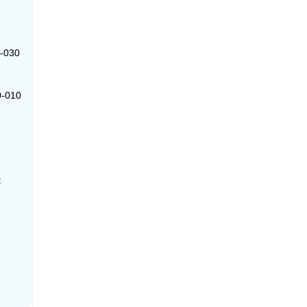
6-030
0-010
: