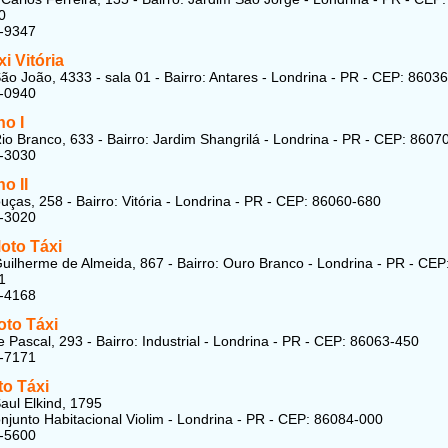
0
7-9347
i Vitória
ão João, 4333 - sala 01 - Bairro: Antares - Londrina - PR - CEP: 8603
9-0940
ho I
io Branco, 633 - Bairro: Jardim Shangrilá - Londrina - PR - CEP: 8607
7-3030
o II
ças, 258 - Bairro: Vitória - Londrina - PR - CEP: 86060-680
7-3020
oto Táxi
uilherme de Almeida, 867 - Bairro: Ouro Branco - Londrina - PR - CEP
1
1-4168
oto Táxi
e Pascal, 293 - Bairro: Industrial - Londrina - PR - CEP: 86063-450
8-7171
to Táxi
aul Elkind, 1795
onjunto Habitacional Violim - Londrina - PR - CEP: 86084-000
9-5600