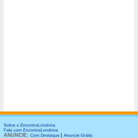
Sobre o EncontraLondrina
Fale com EncontraLondrina
ANUNCIE:
|
Com Destaque
Anuncie Grátis