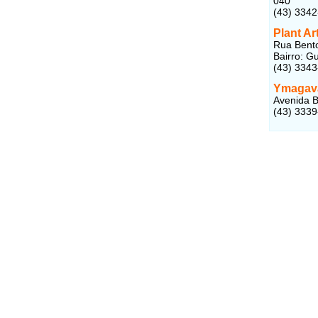
040
(43) 334
Plant Ar
Rua Bento
Bairro: G
(43) 334
Ymagav
Avenida B
(43) 333