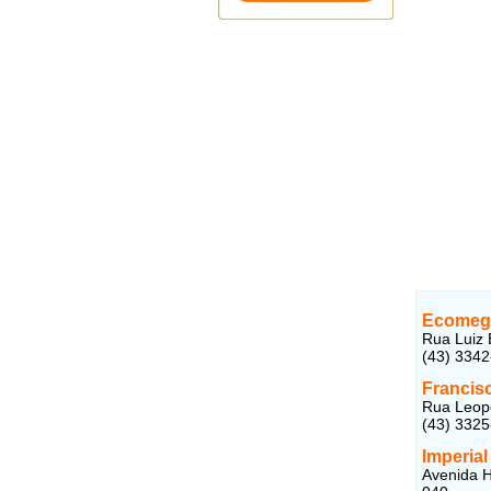
Ecomeg
Rua Luiz 
(43) 334
Francis
Rua Leopo
(43) 332
Imperial
Avenida H