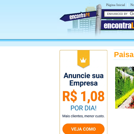
|
Página Inicial
No
encontra
Pais