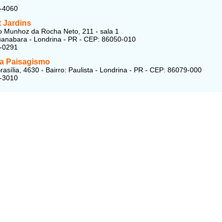
2-4060
t Jardins
 Munhoz da Rocha Neto, 211 - sala 1
uanabara - Londrina - PR - CEP: 86050-010
3-0291
a Paisagismo
rasília, 4630 - Bairro: Paulista - Londrina - PR - CEP: 86079-000
9-3010