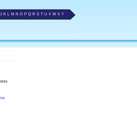
J
K
L
M
N
O
P
Q
R
S
T
U
V
W
X
Y
hores
ina