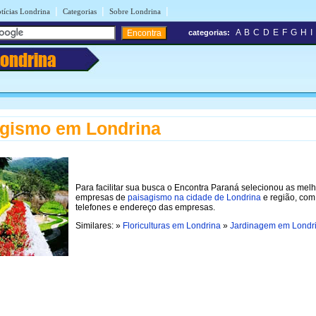
|
|
|
tícias Londrina
Categorias
Sobre Londrina
A
B
C
D
E
F
G
H
I
categorias:
Londrina
agismo em Londrina
Para facilitar sua busca o Encontra Paraná selecionou as mel
empresas de
paisagismo na cidade de Londrina
e região, com
telefones e endereço das empresas.
Similares: »
Floriculturas em Londrina
»
Jardinagem em Londr