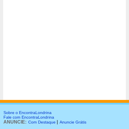
Sobre o EncontraLondrina
Fale com EncontraLondrina
ANUNCIE:
|
Com Destaque
Anuncie Grátis