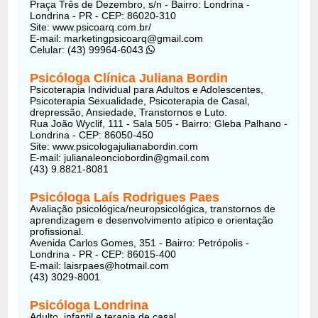
Praça Três de Dezembro, s/n - Bairro: Londrina -
Londrina - PR - CEP: 86020-310
Site: www.psicoarq.com.br/
E-mail: marketingpsicoarq@gmail.com
Celular: (43) 99964-6043
Psicóloga Clínica Juliana Bordin
Psicoterapia Individual para Adultos e Adolescentes,
Psicoterapia Sexualidade, Psicoterapia de Casal,
drepressão, Ansiedade, Transtornos e Luto.
Rua João Wyclif, 111 - Sala 505 - Bairro: Gleba Palhano -
Londrina - CEP: 86050-450
Site: www.psicologajulianabordin.com
E-mail: julianaleonciobordin@gmail.com
(43) 9.8821-8081
Psicóloga Laís Rodrigues Paes
Avaliação psicológica/neuropsicológica, transtornos de
aprendizagem e desenvolvimento atípico e orientação
profissional.
Avenida Carlos Gomes, 351 - Bairro: Petrópolis -
Londrina - PR - CEP: 86015-400
E-mail: laisrpaes@hotmail.com
(43) 3029-8001
Psicóloga Londrina
Adulto, infantil e terapia de casal.