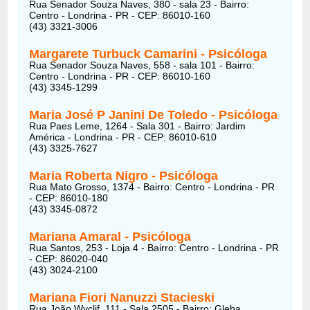
Rua Senador Souza Naves, 380 - sala 23 - Bairro:
Centro - Londrina - PR - CEP: 86010-160
(43) 3321-3006
Margarete Turbuck Camarini
- Psicóloga
Rua Senador Souza Naves, 558 - sala 101 - Bairro:
Centro - Londrina - PR - CEP: 86010-160
(43) 3345-1299
Maria José P Janini De Toledo
- Psicóloga
Rua Paes Leme, 1264 - Sala 301 - Bairro: Jardim
América - Londrina - PR - CEP: 86010-610
(43) 3325-7627
Maria Roberta Nigro
- Psicóloga
Rua Mato Grosso, 1374 - Bairro: Centro - Londrina - PR
- CEP: 86010-180
(43) 3345-0872
Mariana Amaral
- Psicóloga
Rua Santos, 253 - Loja 4 - Bairro: Centro - Londrina - PR
- CEP: 86020-040
(43) 3024-2100
Mariana Fiori Nanuzzi Stacieski
Rua João Wyclif, 111 - Sala 2505 - Bairro: Gleba