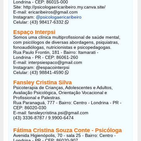
Londrina - CEP: 86015-000
Site: http://psicologaericaribeiro.my.canva.site/
E-mail: ericaribeiros@gmail.com
Instagram:
@psicologaericaribeiro
Celular: (43) 98417-6332
Espaço Interpsi
Somos uma clínica multiprofissional de saúde mental,
com psicólogos de diversas abordagens, psiquiatras,
fonoaudiólogas, nutricionistas e psicopedagogas.
Rua Paulo Frontin, 181 - Bairro: Itamarati -
Londrina - PR - CEP: 86061-260
E-mail: interpsiespaco@gmail.com
Instagram: @espacointerpsi
Celular: (43) 98841-4590
Fansley Cristina Silva
Psicoterapia de Crianças, Adolescentes e Adultos,
Avaliação Psicológica, Orientação Vocacional e
Profissional e Palestras.
Rua Paranaguá, 777 - Bairro: Centro - Londrina - PR -
CEP: 86020-030
E-mail: fansleycristina.psi@gmail.com
(43) 3336-8787 / 9.9900-6474
Fátima Cristina Souza Conte
- Psicóloga
Avenida Higienópolis, 70 - sala 25 - Bairro: Centro -
Londrina - PR - CEP: 86020-907