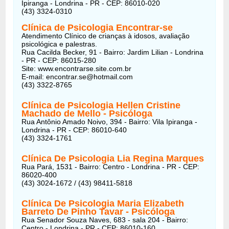
Ipiranga - Londrina - PR - CEP: 86010-020
(43) 3324-0310
Clínica de Psicologia Encontrar-se
Atendimento Clínico de crianças à idosos, avaliação
psicológica e palestras.
Rua Cacilda Becker, 91 - Bairro: Jardim Lilian - Londrina
- PR - CEP: 86015-280
Site: www.encontrarse.site.com.br
E-mail: encontrar.se@hotmail.com
(43) 3322-8765
Clínica de Psicologia Hellen Cristine
Machado de Mello
- Psicóloga
Rua Antônio Amado Noivo, 394 - Bairro: Vila Ipiranga -
Londrina - PR - CEP: 86010-640
(43) 3324-1761
Clínica De Psicologia Lia Regina Marques
Rua Pará, 1531 - Bairro: Centro - Londrina - PR - CEP:
86020-400
(43) 3024-1672 / (43) 98411-5818
Clínica De Psicologia Maria Elizabeth
Barreto De Pinho Tavar
- Psicóloga
Rua Senador Souza Naves, 683 - sala 204 - Bairro:
Centro - Londrina - PR - CEP: 86010-160