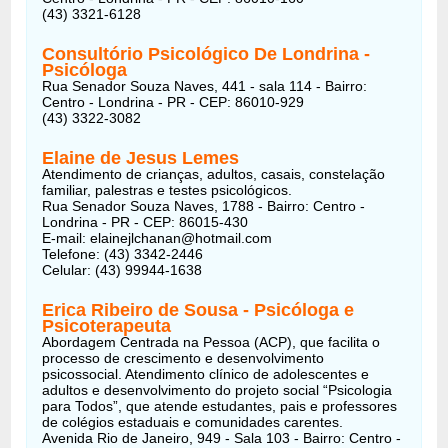
(43) 3321-6128
Consultório Psicológico De Londrina
-
Psicóloga
Rua Senador Souza Naves, 441 - sala 114 - Bairro:
Centro - Londrina - PR - CEP: 86010-929
(43) 3322-3082
Elaine de Jesus Lemes
Atendimento de crianças, adultos, casais, constelação
familiar, palestras e testes psicológicos.
Rua Senador Souza Naves, 1788 - Bairro: Centro -
Londrina - PR - CEP: 86015-430
E-mail: elainejlchanan@hotmail.com
Telefone: (43) 3342-2446
Celular: (43) 99944-1638
Erica Ribeiro de Sousa - Psicóloga e
Psicoterapeuta
Abordagem Centrada na Pessoa (ACP), que facilita o
processo de crescimento e desenvolvimento
psicossocial. Atendimento clínico de adolescentes e
adultos e desenvolvimento do projeto social “Psicologia
para Todos”, que atende estudantes, pais e professores
de colégios estaduais e comunidades carentes.
Avenida Rio de Janeiro, 949 - Sala 103 - Bairro: Centro -