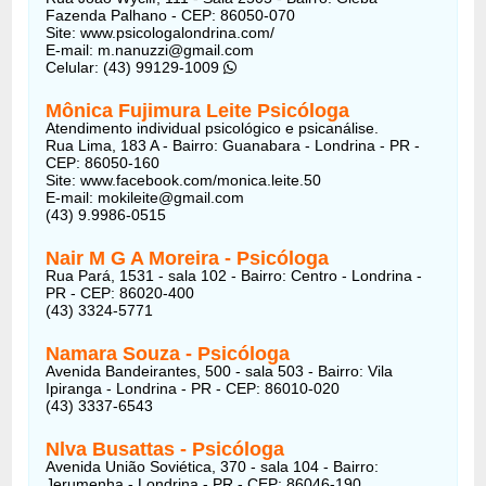
Fazenda Palhano - CEP: 86050-070
Site: www.psicologalondrina.com/
E-mail: m.nanuzzi@gmail.com
Celular: (43) 99129-1009
Mônica Fujimura Leite Psicóloga
Atendimento individual psicológico e psicanálise.
Rua Lima, 183 A - Bairro: Guanabara - Londrina - PR -
CEP: 86050-160
Site: www.facebook.com/monica.leite.50
E-mail: mokileite@gmail.com
(43) 9.9986-0515
Nair M G A Moreira
- Psicóloga
Rua Pará, 1531 - sala 102 - Bairro: Centro - Londrina -
PR - CEP: 86020-400
(43) 3324-5771
Namara Souza
- Psicóloga
Avenida Bandeirantes, 500 - sala 503 - Bairro: Vila
Ipiranga - Londrina - PR - CEP: 86010-020
(43) 3337-6543
Nlva Busattas
- Psicóloga
Avenida União Soviética, 370 - sala 104 - Bairro:
Jerumenha - Londrina - PR - CEP: 86046-190