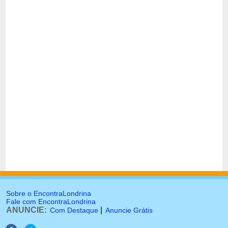
Sobre o EncontraLondrina
Fale com EncontraLondrina
ANUNCIE:
|
Com Destaque
Anuncie Grátis