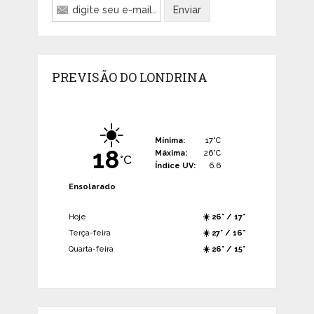
PREVISÃO DO LONDRINA
☀️
Mínima:
17°C
18
Máxima:
26°C
°C
Índice UV:
6.6
Ensolarado
Hoje
☀️ 26° / 17°
Terça-feira
☀️ 27° / 16°
Quarta-feira
☀️ 26° / 15°