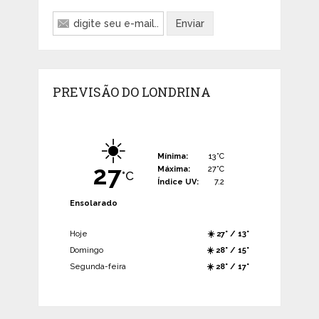
PREVISÃO DO LONDRINA
☀️
Mínima:
13°C
27
Máxima:
27°C
°C
Índice UV:
7.2
Ensolarado
Hoje
☀️ 27° / 13°
Domingo
☀️ 28° / 15°
Segunda-feira
☀️ 28° / 17°