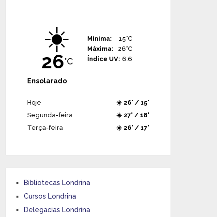
☀️
Mínima:
15°C
Máxima:
26°C
26
Índice UV:
6.6
°C
Ensolarado
Hoje
☀️ 26° / 15°
Segunda-feira
☀️ 27° / 18°
Terça-feira
☀️ 26° / 17°
Bibliotecas Londrina
Cursos Londrina
Delegacias Londrina