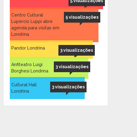
5 visualizações
Centro Cultural
5 visualizações
Lupércio Luppi abre
agenda para visitas em
Londrina
Pandor Londrina
3 visualizações
Anfiteatro Luigi
3 visualizações
Borghesi Londrina
Cultural Hall
3 visualizações
Londrina