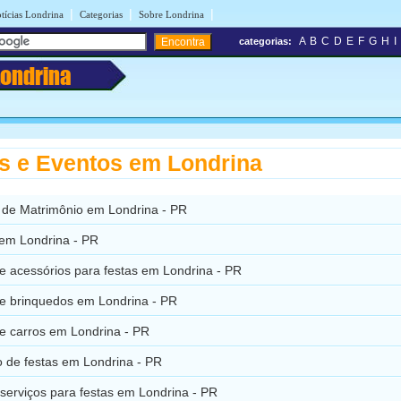
|
|
|
tícias Londrina
Categorias
Sobre Londrina
A
B
C
D
E
F
G
H
I
categorias:
Londrina
s e Eventos em Londrina
 de Matrimônio em Londrina - PR
 em Londrina - PR
e acessórios para festas em Londrina - PR
de brinquedos em Londrina - PR
de carros em Londrina - PR
 de festas em Londrina - PR
 serviços para festas em Londrina - PR