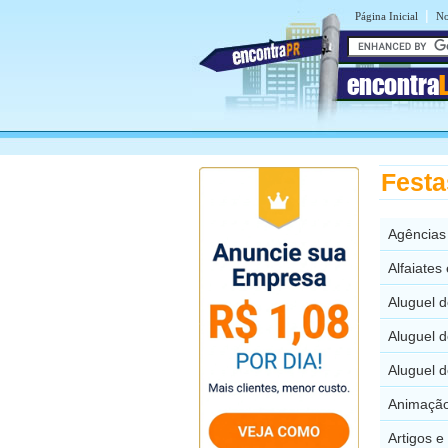
|
Página Inicial
No
encontra
Festa
Agências
Alfaiates
Aluguel d
Aluguel 
Aluguel 
Animação
Artigos e