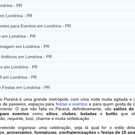
ndrina - PR
em Londrina - PR
ntos para Eventos em Londrina - PR
s em Londrina - PR
ilmagem em Londrina - PR
Artificios em Londrina - PR
ão em Londrina - PR
99 em Londrina - PR
e Festas em Londrina - PR
do Paraná é uma grande metrópole, com uma noite muita agitada e d
as de passeios, espaços para
festas e eventos
e para quem gosta de d
imento. O que não falta no Paraná, definitivamente, são
salões de
para eventos
como
sítios
,
clubes
,
baladas
e
bufês
que of
ão, requinte, luxo, charme e muita sofisticação.
etende organizar uma celebração, seja lá qual for o estilo del
os
,
aniversários
,
formaturas
,
confraternizações
e
festas de 15 an