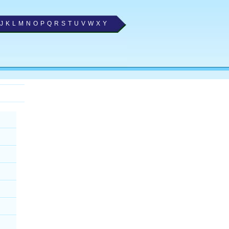
J
K
L
M
N
O
P
Q
R
S
T
U
V
W
X
Y