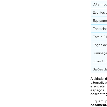
DJ em Lo
Eventos 
Equipame
Fantasia
Foto e F
Fogos de 
Iluminaç
Lojas 1,
Salões d
A cidade 
alternativ
e entreten
espaços 
descontraç
E quem pr
casament