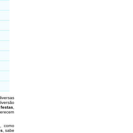
iversas
iversão
 festas
,
erecem
a, como
os
, sabe