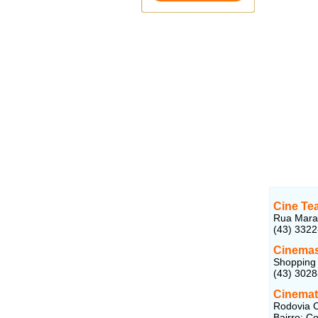
Cine Te
Rua Maran
(43) 332
Cinemas
Shopping 
(43) 302
Cinemat
Rodovia C
Bairro: C