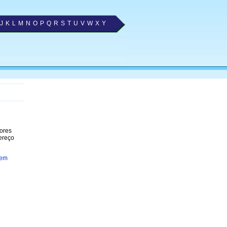
J
K
L
M
N
O
P
Q
R
S
T
U
V
W
X
Y
hores
ereço
 em