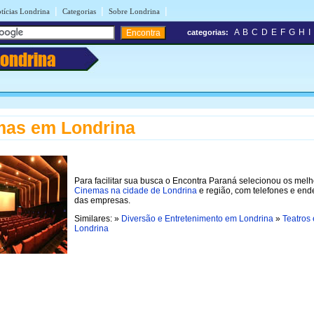
|
|
|
tícias Londrina
Categorias
Sobre Londrina
A
B
C
D
E
F
G
H
I
categorias:
Londrina
mas em Londrina
Para facilitar sua busca o Encontra Paraná selecionou os mel
Cinemas na cidade de Londrina
e região, com telefones e end
das empresas.
Similares: »
Diversão e Entretenimento em Londrina
»
Teatros
Londrina