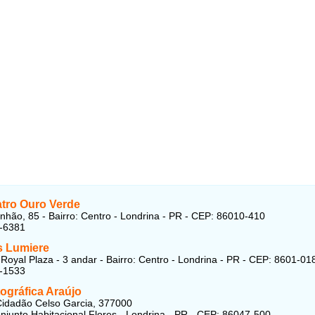
atro Ouro Verde
hão, 85 - Bairro: Centro - Londrina - PR - CEP: 86010-410
2-6381
 Lumiere
Royal Plaza - 3 andar - Bairro: Centro - Londrina - PR - CEP: 8601-01
8-1533
ográfica Araújo
idadão Celso Garcia, 377000
onjunto Habitacional Flores - Londrina - PR - CEP: 86047-500