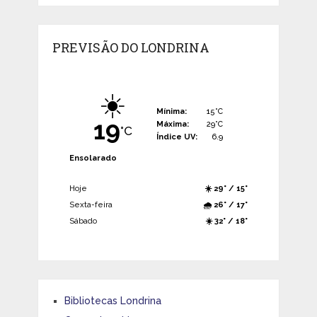
PREVISÃO DO LONDRINA
☀️
Mínima:
15°C
19
Máxima:
29°C
°C
Índice UV:
6.9
Ensolarado
Hoje
☀️ 29° / 15°
Sexta-feira
🌧️ 26° / 17°
Sábado
☀️ 32° / 18°
Bibliotecas Londrina