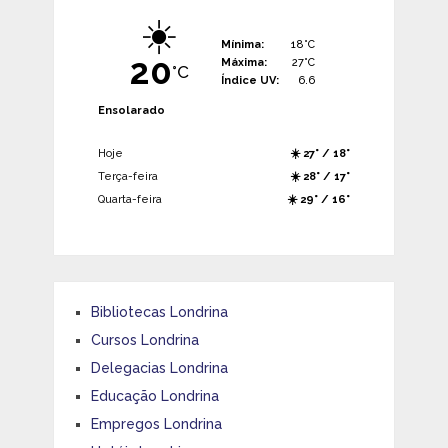
☀️
Mínima:
18°C
20
Máxima:
27°C
°C
Índice UV:
6.6
Ensolarado
Hoje
☀️ 27° / 18°
Terça-feira
☀️ 28° / 17°
Quarta-feira
☀️ 29° / 16°
Bibliotecas Londrina
Cursos Londrina
Delegacias Londrina
Educação Londrina
Empregos Londrina