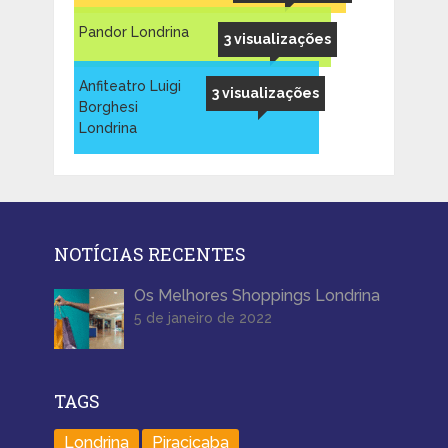
Pandor Londrina
3 visualizações
Anfiteatro Luigi
3 visualizações
Borghesi
Londrina
NOTÍCIAS RECENTES
Os Melhores Shoppings Londrina
5 de janeiro de 2022
TAGS
Londrina
Piracicaba