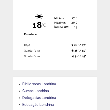
☀️
Mínima:
17°C
18
Máxima:
26°C
°C
Índice UV:
6.9
Ensolarado
Hoje
☀️ 26° / 17°
Quarta-feira
☀️ 28° / 15°
Quinta-feira
☀️ 32° / 15°
Bibliotecas Londrina
Cursos Londrina
Delegacias Londrina
Educação Londrina