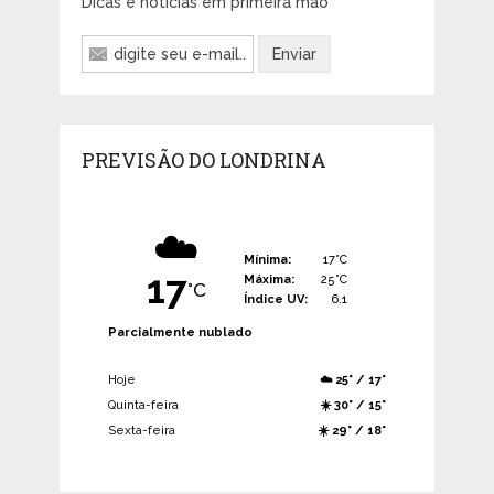
Dicas e notícias em primeira mão
PREVISÃO DO LONDRINA
☁️
Mínima:
17°C
17
Máxima:
25°C
°C
Índice UV:
6.1
Parcialmente nublado
Hoje
☁️ 25° / 17°
Quinta-feira
☀️ 30° / 15°
Sexta-feira
☀️ 29° / 18°