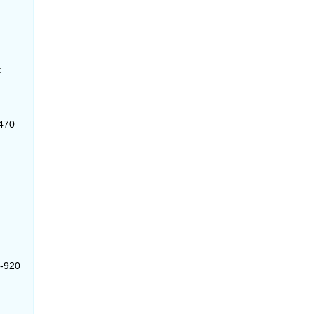
:
-470
0-920