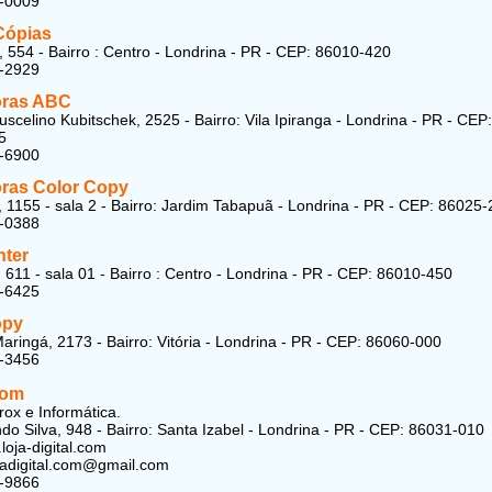
7-0009
Cópias
, 554 - Bairro : Centro - Londrina - PR - CEP: 86010-420
4-2929
oras ABC
uscelino Kubitschek, 2525 - Bairro: Vila Ipiranga - Londrina - PR - CEP:
5
1-6900
ras Color Copy
, 1155 - sala 2 - Bairro: Jardim Tabapuã - Londrina - PR - CEP: 86025
8-0388
ter
 611 - sala 01 - Bairro : Centro - Londrina - PR - CEP: 86010-450
1-6425
opy
aringá, 2173 - Bairro: Vitória - Londrina - PR - CEP: 86060-000
6-3456
com
rox e Informática.
do Silva, 948 - Bairro: Santa Izabel - Londrina - PR - CEP: 86031-010
loja-digital.com
ojadigital.com@gmail.com
9-9866