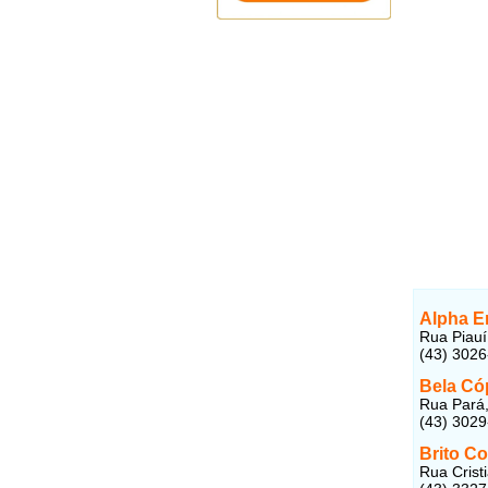
Alpha E
Rua Piauí
(43) 302
Bela Có
Rua Pará,
(43) 302
Brito C
Rua Crist