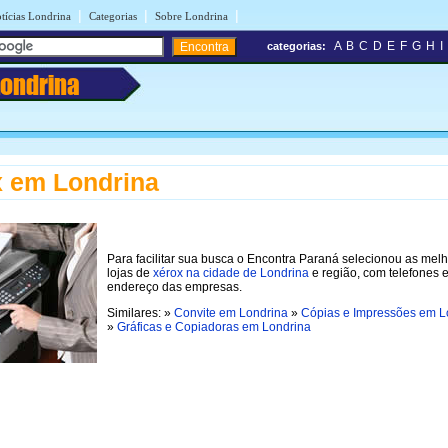
|
|
|
tícias Londrina
Categorias
Sobre Londrina
A
B
C
D
E
F
G
H
I
categorias:
Londrina
 em Londrina
Para facilitar sua busca o Encontra Paraná selecionou as mel
lojas de
xérox na cidade de Londrina
e região, com telefones 
endereço das empresas.
Similares: »
Convite em Londrina
»
Cópias e Impressões em L
»
Gráficas e Copiadoras em Londrina