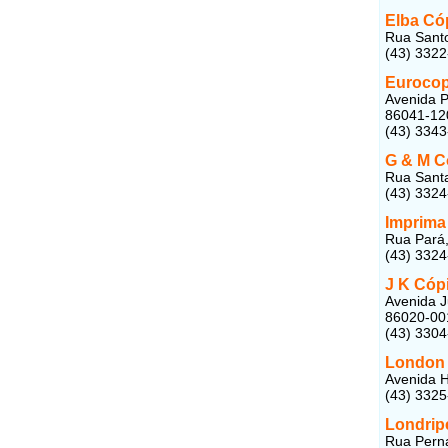
Elba Có
Rua Santo
(43) 332
Eurocop
Avenida P
86041-12
(43) 334
G & M C
Rua Santa
(43) 332
Imprima
Rua Pará,
(43) 332
J K Cóp
Avenida J
86020-00
(43) 330
London
Avenida Hi
(43) 332
Londripe
Rua Perna