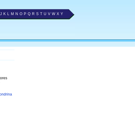
J
K
L
M
N
O
P
Q
R
S
T
U
V
W
X
Y
hores
e
ondrina