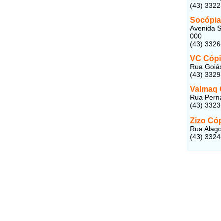
(43) 332
Socópia
Avenida S
000
(43) 332
VC Cópi
Rua Goiás
(43) 332
Valmaq 
Rua Perna
(43) 332
Zizo Có
Rua Alago
(43) 332