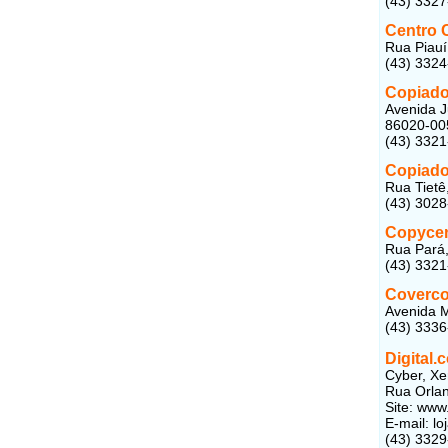
(43) 332
Centro 
Rua Piauí
(43) 332
Copiad
Avenida J
86020-00
(43) 332
Copiado
Rua Tietê
(43) 302
Copycen
Rua Pará,
(43) 332
Coverc
Avenida M
(43) 333
Digital.
Cyber, Xe
Rua Orlan
Site: www.
E-mail: l
(43) 332