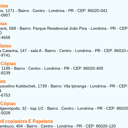
pias
s, 1271 - Bairro : Centro - Londrina - PR - CEP: 86020-041
2-0907
ias
aris, 568 - Bairro: Parque Residencial João Piza - Londrina - PR - CEP
0
3-4658
ópias
 Catarina, 147 - sala A - Bairro : Centro - Londrina - PR - CEP: 86010
4-9741
 Cópias
 1195 - Bairro : Centro - Londrina - PR - CEP: 86020-400
4-8239
ias
uscelino Kubitschek, 1739 - Bairro: Vila Ipiranga - Londrina - PR - CEP:
1
4-6753
 Cópias
gienópolis, 32 - loja 1/2 - Bairro : Centro - Londrina - PR - CEP: 8602
5-5028
ll copiadora E Papelaria
mbuco, 404 - Bairro : Centro - Londrina - PR - CEP: 86020-120