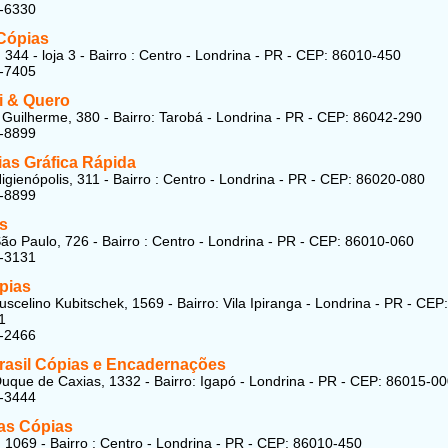
4-6330
Cópias
 344 - loja 3 - Bairro : Centro - Londrina - PR - CEP: 86010-450
6-7405
 & Quero
Guilherme, 380 - Bairro: Tarobá - Londrina - PR - CEP: 86042-290
2-8899
as Gráfica Rápida
igienópolis, 311 - Bairro : Centro - Londrina - PR - CEP: 86020-080
4-8899
s
ão Paulo, 726 - Bairro : Centro - Londrina - PR - CEP: 86010-060
3-3131
pias
uscelino Kubitschek, 1569 - Bairro: Vila Ipiranga - Londrina - PR - CEP:
1
3-2466
rasil Cópias e Encadernações
uque de Caxias, 1332 - Bairro: Igapó - Londrina - PR - CEP: 86015-0
9-3444
as Cópias
 1069 - Bairro : Centro - Londrina - PR - CEP: 86010-450