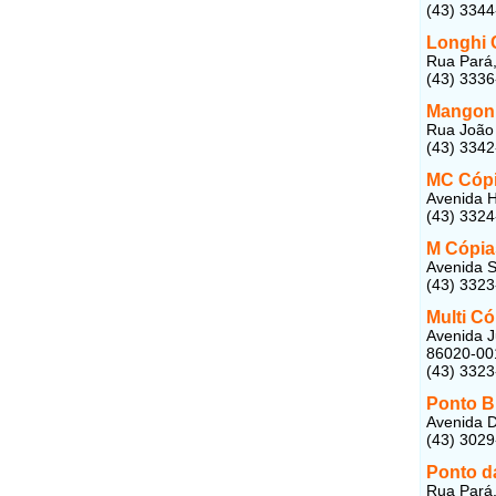
(43) 334
Longhi 
Rua Pará,
(43) 333
Mangoni
Rua João 
(43) 334
MC Cópi
Avenida H
(43) 332
M Cópia
Avenida S
(43) 332
Multi Có
Avenida J
86020-00
(43) 332
Ponto B
Avenida D
(43) 302
Ponto d
Rua Pará,