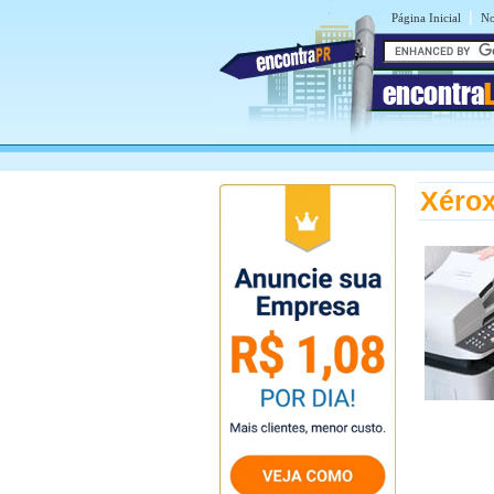
|
Página Inicial
No
encontra
Xérox